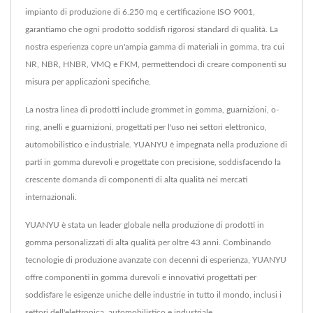
impianto di produzione di 6.250 mq e certificazione ISO 9001,
garantiamo che ogni prodotto soddisfi rigorosi standard di qualità. La
nostra esperienza copre un'ampia gamma di materiali in gomma, tra cui
NR, NBR, HNBR, VMQ e FKM, permettendoci di creare componenti su
misura per applicazioni specifiche.
La nostra linea di prodotti include grommet in gomma, guarnizioni, o-
ring, anelli e guarnizioni, progettati per l'uso nei settori elettronico,
automobilistico e industriale. YUANYU è impegnata nella produzione di
parti in gomma durevoli e progettate con precisione, soddisfacendo la
crescente domanda di componenti di alta qualità nei mercati
internazionali.
YUANYU è stata un leader globale nella produzione di prodotti in
gomma personalizzati di alta qualità per oltre 43 anni. Combinando
tecnologie di produzione avanzate con decenni di esperienza, YUANYU
offre componenti in gomma durevoli e innovativi progettati per
soddisfare le esigenze uniche delle industrie in tutto il mondo, inclusi i
settori dell'elettronica, automobilistico e industriale.