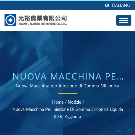
ITALIANO
NUOVA MACCHINA PER
INIEZIONE DI GOMMA
Nuova Macchina per Iniezione di Gomma Siliconica
Liquida (LSR) Aggiunta | Fornitore di parti in gomma
SILICONICA LIQUIDA
certificate ISO e RoHS
Home
/
Notizie
/
(LSR) AGGIUNTA |
Nuova Macchina Per Iniezione Di Gomma Siliconica Liquida
(LSR) Aggiunta
OLTRE 40 ANNI DI