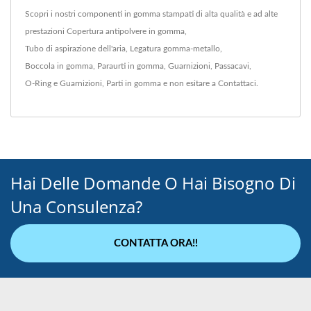
Scopri i nostri componenti in gomma stampati di alta qualità e ad alte
prestazioni
Copertura antipolvere in gomma
,
Tubo di aspirazione dell'aria
,
Legatura gomma-metallo
,
Boccola in gomma
,
Paraurti in gomma
,
Guarnizioni
,
Passacavi
,
O-Ring e Guarnizioni
,
Parti in gomma
e non esitare a
Contattaci
.
Hai Delle Domande O Hai Bisogno Di
Una Consulenza?
CONTATTA ORA!!