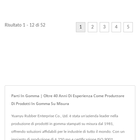
soddisfare le specifiche...
soddisfare le specifiche...
Risultato 1 - 12 di 52
1
2
3
4
5
Parti In Gomma | Oltre 40 Anni Di Esperienza Come Produttore
Di Prodotti In Gomma Su Misura
Yuanyu Rubber Enterprise Co., Ltd. è stata un'azienda leader nella
produzione di prodotti in gomma stampati su misura dal 1981,
offrendo soluzioni affidabili per le industrie di tutto il mondo. Con un
impianto di produzione di 6.250 mq e certificazione ISO 9001,