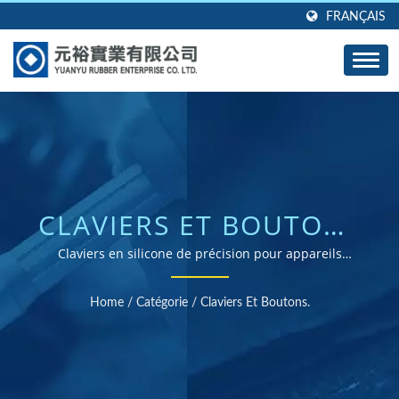
FRANÇAIS
CLAVIERS ET BOUTONS
EN SILICONE DE
Claviers en silicone de précision pour appareils
électroniques, équipements médicaux et applications
QUALITÉ SUPÉRIEURE.
industrielles
Home
/
Catégorie
/
Claviers Et Boutons.