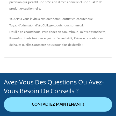
précision qui garantit une précision dimensionnelle et une qualité de
produit exceptionnelle.
YUANYU vous invite à explorer notre
Soufflet en caoutchouc
,
Tuyau d'admission d'air
,
Collage caoutchouc sur métal
,
Douille en caoutchouc
,
Pare-chocs en caoutchouc
,
Joints d'étanchéité
,
Passe-fils
,
Joints toriques et joints d'étanchéité
,
Pièces en caoutchouc
de haute qualité.
Contactez-nous
pour plus de détails !
Avez-Vous Des Questions Ou Avez-
Vous Besoin De Conseils ?
CONTACTEZ MAINTENANT !