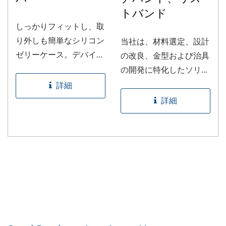
トバンド
しっかりフィットし、取
り外しも簡単なシリコン
当社は、材料選定、設計
ゼリーケース。デバイス
の改良、金型および治具
を保護しながら個性を加
の開発に特化したソリュ
えることができます。鮮
ーションを提供していま
詳細
やかなカラーで展開して
す。当社のサービスは、
詳細
います。さらに、静電気
少量の注文にも対応して
によるほこりやフケの付
います。カスタマイズさ
着を減らす新しい防汚処
れた材料や取り外しが難
理を施しています。従来
しい複雑なデザインの製
の塗装層を含む伝統的な
造など、当社の専門分野
方法とは異なり、この革
です。
新的な製品は剥がれ、欠
け、ベタつきなどの問題
に対処しています。