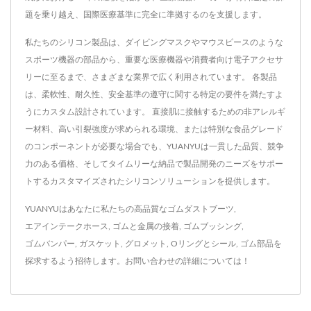
題を乗り越え、国際医療基準に完全に準拠するのを支援します。
私たちのシリコン製品は、ダイビングマスクやマウスピースのような
スポーツ機器の部品から、重要な医療機器や消費者向け電子アクセサ
リーに至るまで、さまざまな業界で広く利用されています。 各製品
は、柔軟性、耐久性、安全基準の遵守に関する特定の要件を満たすよ
うにカスタム設計されています。 直接肌に接触するための非アレルギ
ー材料、高い引裂強度が求められる環境、または特別な食品グレード
のコンポーネントが必要な場合でも、YUANYUは一貫した品質、競争
力のある価格、そしてタイムリーな納品で製品開発のニーズをサポー
トするカスタマイズされたシリコンソリューションを提供します。
YUANYUはあなたに私たちの高品質な
ゴムダストブーツ
,
エアインテークホース
,
ゴムと金属の接着
,
ゴムブッシング
,
ゴムバンパー
,
ガスケット
,
グロメット
,
Oリングとシール
,
ゴム部品
を
探求するよう招待します。
お問い合わせ
の詳細については！