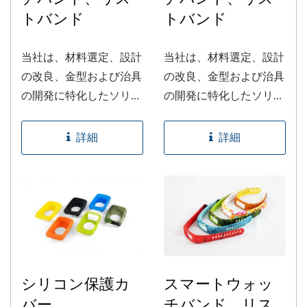
トバンド
トバンド
当社は、材料選定、設計
当社は、材料選定、設計
の改良、金型および治具
の改良、金型および治具
の開発に特化したソリュ
の開発に特化したソリュ
ーションを提供していま
ーションを提供していま
す。当社のサービスは、
す。当社のサービスは、
詳細
詳細
少量の注文にも対応して
少量の注文にも対応して
います。カスタマイズさ
います。カスタマイズさ
れた材料や取り外しが難
れた材料や取り外しが難
しい複雑なデザインの製
しい複雑なデザインの製
造など、当社の専門分野
造など、当社の専門分野
です。
です。
シリコン保護カ
スマートウォッ
バー
チバンド、リス