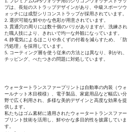
1. プレミアムGPSウォッチ用のシリコンウォッチストラッ
プは、長短のストラップデザインがあり、中級スポーツウ
ォッチには成型シリコンストラップが採用されています。
2. 選択可能な鮮やかな色彩が用意されています。
3. 貫通穴の周りには数十個のバリがありますが、洗練され
た職人技により、きれいで均一な外観になっています。
4. 静電気によるほこりや糸くずの付着を減らすため、「防
汚処理」を採用しています。
5. コーティング層を使う従来の方法とは異なり、剥がれ、
チッピング、べたつきの問題に対処しています。
ウォータートランスファープリントは自動車の内装（ウォ
ールナット木目模様）、電子製品、家庭用品など幅広い分
野で広く利用され、多様な美的デザインと高度な効果を提
供します。
私たちはゴム素材に適用されたウォータートランスファー
プリント技術を活用し、鮮やかな多目的性を披露していま
す。