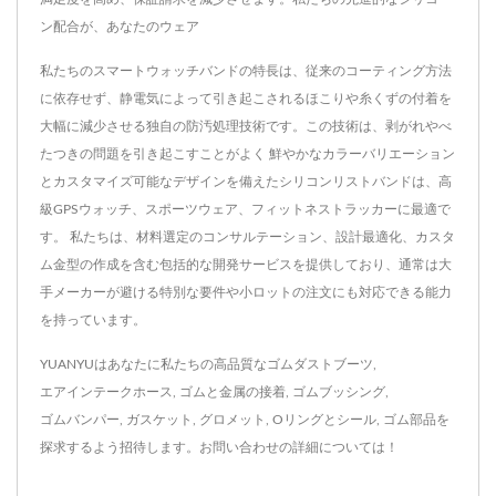
ン配合が、あなたのウェア
私たちのスマートウォッチバンドの特長は、従来のコーティング方法
に依存せず、静電気によって引き起こされるほこりや糸くずの付着を
大幅に減少させる独自の防汚処理技術です。この技術は、剥がれやべ
たつきの問題を引き起こすことがよく 鮮やかなカラーバリエーション
とカスタマイズ可能なデザインを備えたシリコンリストバンドは、高
級GPSウォッチ、スポーツウェア、フィットネストラッカーに最適で
す。 私たちは、材料選定のコンサルテーション、設計最適化、カスタ
ム金型の作成を含む包括的な開発サービスを提供しており、通常は大
手メーカーが避ける特別な要件や小ロットの注文にも対応できる能力
を持っています。
YUANYUはあなたに私たちの高品質な
ゴムダストブーツ
,
エアインテークホース
,
ゴムと金属の接着
,
ゴムブッシング
,
ゴムバンパー
,
ガスケット
,
グロメット
,
Oリングとシール
,
ゴム部品
を
探求するよう招待します。
お問い合わせ
の詳細については！