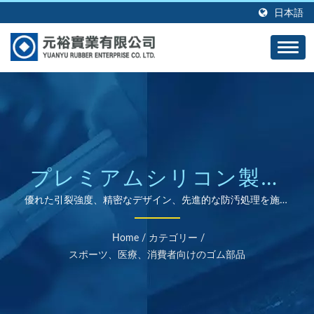
日本語
プレミアムシリコン製ス
マートウォッチバンド＆
優れた引裂強度、精密なデザイン、先進的な防汚処理を施し
た、アレルギーを引き起こさないシリコン製の時計バンド
カスタムリストバンド
は、スマートウェアに最適です。
Home
/
カテゴリー
/
スポーツ、医療、消費者向けのゴム部品