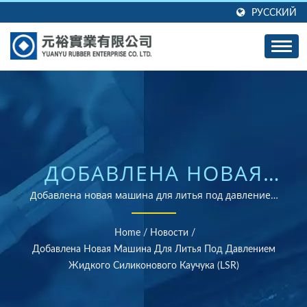
РУССКИЙ
ДОБАВЛЕНА НОВАЯ
МАШИНА ДЛЯ ЛИТЬЯ
Добавлена новая машина для литья под давлением
жидкого силиконового каучука (LSR) | Поставщик
ПОД ДАВЛЕНИЕМ
резинок, сертифицированных по стандартам ISO и
Home
/
Новости
/
RoHS
ЖИДКОГО
Добавлена Новая Машина Для Литья Под Давлением
Жидкого Силиконового Каучука (LSR)
СИЛИКОНОВОГО