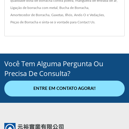
qualidade
Bota de borracha contra poeira
,
Mangueira de entrada de ar
,
Ligação de borracha com metal
,
Bucha de Borracha
,
Amortecedor de Borracha
,
Gaxetas
,
Ilhós
,
Anéis O e Vedações
,
Peças de Borracha
e sinta-se à vontade para
Contact Us
.
Você Tem Alguma Pergunta Ou
Precisa De Consulta?
ENTRE EM CONTATO AGORA!!