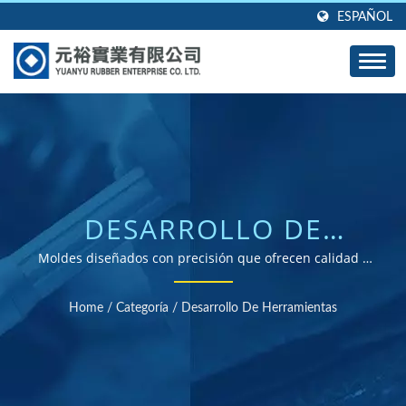
ESPAÑOL
DESARROLLO DE
HERRAMIENTAS
Moldes diseñados con precisión que ofrecen calidad y
durabilidad superiores para todas las aplicaciones de
AVANZADAS PARA
goma personalizadas.
Home
/
Categoría
/
Desarrollo De Herramientas
SOLUCIONES DE GOMA
PERSONALIZADAS.