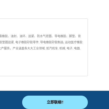
震橡胶、油封、油环、迫紧、防水气密圈、导电橡胶、脚垫、背
垫圈迫紧, 电子橡胶矽胶零件, 导电橡胶矽胶制品, 运动医疗橡胶
，产业涵盖各大大工业领域, 如汽机车, 机械, 电子, 电器,
立即联络!!