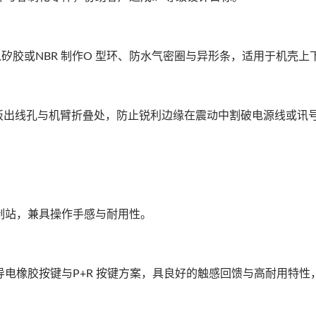
eals）：以矽胶或NBR 制作O 型环、防水气密圈与异形条，适用于机壳
于碳纤维板出线孔与机臂折叠处，防止锐利边缘在震动中割破电源线或讯
制站，兼具操作手感与耐用性。
ads）：提供导电橡胶按键与P+R 按键方案，具良好的触感回馈与高耐用特