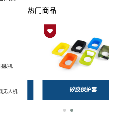
热门商品
密伺服机
环
矽胶保护套
载无人机