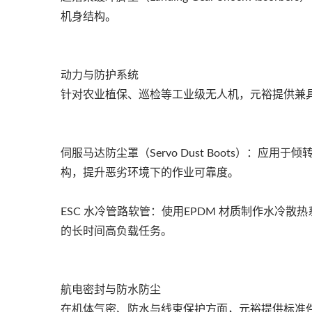
机身结构。
动力与防护系统
针对农业植保、巡检等工业级无人机，元裕提供兼
伺服马达防尘罩（Servo Dust Boots）：
构，提升恶劣环境下的作业可靠度。
智慧手表表带、手环
ESC 水冷管路软管：使用EPDM 材质制作水冷
的长时间高负载任务。
航电密封与防水防尘
在机体气密、防水与线束保护方面，元裕提供标准件