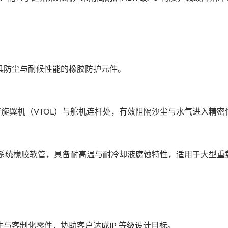
具防尘与耐候性能的橡胶防护元件。
应用于倾转旋翼机（VTOL）与舵机连杆处，有效阻隔沙尘与水气进入精
矽胶保护套
智慧手表表带、手
散热系统橡胶软管，具备耐高温与耐冷却液腐蚀特性，适用于大型重
与客制化零件，协助客户达成IP 等级设计目标。