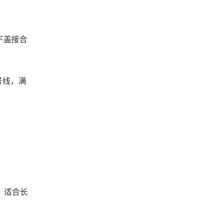
上下盖接合
号线，满
性，适合长