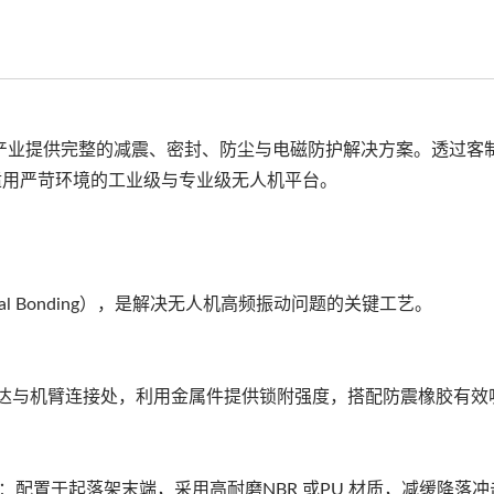
产业提供完整的减震、密封、防尘与电磁防护解决方案。透过客
适用严苛环境的工业级与专业级无人机平台。
tal Bonding），是解决无人机高频振动问题的关键工艺。
：安装于马达与机臂连接处，利用金属件提供锁附强度，搭配防震橡胶有
sorbers）：配置于起落架末端，采用高耐磨NBR 或PU 材质，减缓降落