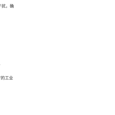
磁干扰，确
。
严苛的工业