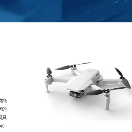
的能
状的
模具
g)