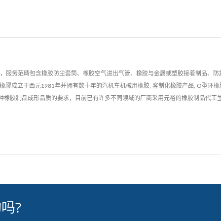
务，服务范畴包含橡胶防尘套筒、橡胶空气进出气管、橡胶与金属或塑胶接着制品、防
橡膠成立于西元1981年并拥有数十年的汽机车机械用橡胶, 客制化橡胶产品, O型环橡胶
种橡胶制品成形品质的要求，目前已有许多不同领域的厂商采用元裕的橡胶制品代工生产服务
吗?