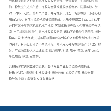
元裕橡膠提供各种客制化橡胶矽胶制品代工制造服务，如橡胶防尘套
筒、橡胶空气进出气管、橡胶与金属或塑胶接着制品、防震橡胶、油
封、油环、迫紧、防水气密圈、导电橡胶、脚垫、背胶橡胶、液态矽胶
制品(LSR)、医疗用橡胶矽胶等橡胶制品。元裕橡膠成立于西元1981年
并拥有数十年的汽机车机械用橡胶, 客制化橡胶产品, O型环橡胶垫圈迫
紧, 电子橡胶矽胶零件, 导电橡胶矽胶制品, 运动医疗橡胶生活用品, 橡胶
模具开发.制造经验,元裕橡膠总是可以达到客户各种橡胶制品成形品质
的要求，目前已有许多不同领域的厂商采用元裕的橡胶制品代工生产服
务，产业涵盖各大大工业领域, 如汽机车, 机械, 电子, 电器, 医疗, 运动,
生活用品, 建筑, 军事等。
元裕橡膠邀请您立即浏览我们各项专业产品服务
橡胶矽胶制品
,
矽橡胶制品
,
橡胶轴衬
,
橡胶缓冲
,
橡胶包布
,
矽胶保护套
,
橡胶导管
,
橡胶防尘套
,
O型环
并
立即与我联络
.