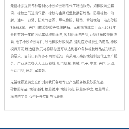
元裕橡膠提供各种客制化橡胶矽胶制品代工制造服务，如橡胶防尘套
筒、橡胶空气进出气管、橡胶与金属或塑胶接着制品、防震橡胶、油
封、油环、迫紧、防水气密圈、导电橡胶、脚垫、背胶橡胶、液态矽胶
制品(LSR)、医疗用橡胶矽胶等橡胶制品。元裕橡膠成立于西元1981年
并拥有数十年的汽机车机械用橡胶, 客制化橡胶产品, O型环橡胶垫圈迫
紧, 电子橡胶矽胶零件, 导电橡胶矽胶制品, 运动医疗橡胶生活用品, 橡胶
模具开发.制造经验,元裕橡膠总是可以达到客户各种橡胶制品成形品质
的要求，目前已有许多不同领域的厂商采用元裕的橡胶制品代工生产服
务，产业涵盖各大大工业领域, 如汽机车, 机械, 电子, 电器, 医疗, 运动,
生活用品, 建筑, 军事等。
元裕橡膠邀请您立即浏览我们各项专业产品服务
橡胶矽胶制品
,
矽橡胶制品
,
橡胶轴衬
,
橡胶缓冲
,
橡胶包布
,
矽胶保护套
,
橡胶导管
,
橡胶防尘套
,
O型环
并
立即与我联络
.