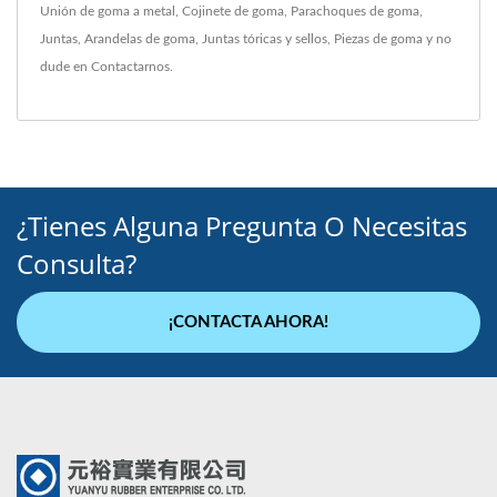
Unión de goma a metal
,
Cojinete de goma
,
Parachoques de goma
,
Juntas
,
Arandelas de goma
,
Juntas tóricas y sellos
,
Piezas de goma
y no
dude en
Contactarnos
.
¿Tienes Alguna Pregunta O Necesitas
Consulta?
¡CONTACTA AHORA!