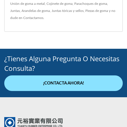
Unión de goma a metal
,
Cojinete de goma
,
Parachoques de goma
,
Juntas
,
Arandelas de goma
,
Juntas tóricas y sellos
,
Piezas de goma
y no
dude en
Contactarnos
.
¿Tienes Alguna Pregunta O Necesitas
Consulta?
¡CONTACTA AHORA!