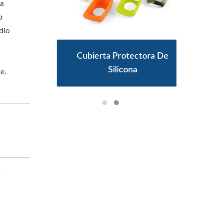
la
o
dio
igente
Cubierta Protectora De
Corr
Silicona
e.