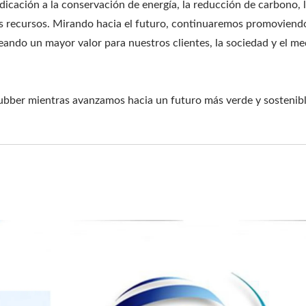
dicación a la conservación de energía, la reducción de carbono, 
los recursos. Mirando hacia el futuro, continuaremos promoviend
reando un mayor valor para nuestros clientes, la sociedad y el me
bierta Protectora De
Correa Para Reloj Intel
Silicona
ubber mientras avanzamos hacia un futuro más verde y sostenibl