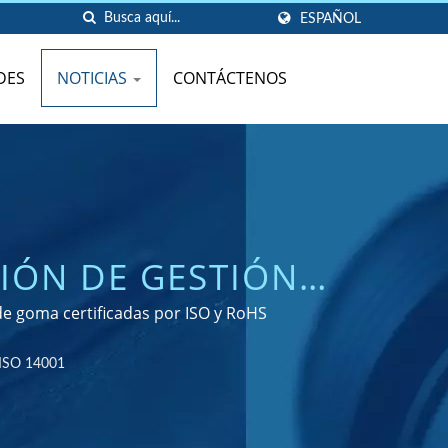
ESPAÑOL
DES
NOTICIAS
CONTÁCTENOS
CIÓN DE GESTIÓN
 DE EXPERIENCIA
de goma certificadas por ISO y RoHS
GOMA A MEDIDA
 ISO 14001