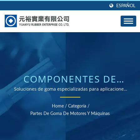
ESPAÑOL
COMPONENTES DE
GOMA PARA MOTORES
Soluciones de goma especializadas para aplicaciones
automotrices e industriales, que cuentan con tecnología
Y MÁQUINAS
de unión de goma a metal y componentes diseñados a
Home
/
Categoría
/
medida.
DISEÑADOS CON
Partes De Goma De Motores Y Máquinas
PRECISIÓN