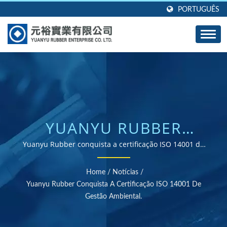
PORTUGUÊS
YUANYU RUBBER
CONQUISTA A
Yuanyu Rubber conquista a certificação ISO 14001 de
gestão ambiental. | Fornecedor de peças de borracha
CERTIFICAÇÃO ISO
certificado ISO e RoHS
Home
/
Notícias
/
14001 DE GESTÃO
Yuanyu Rubber Conquista A Certificação ISO 14001 De
Gestão Ambiental.
AMBIENTAL. | MAIS DE