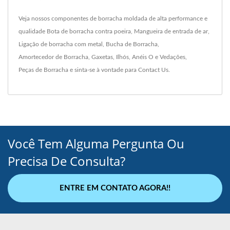
Veja nossos componentes de borracha moldada de alta performance e
qualidade
Bota de borracha contra poeira
,
Mangueira de entrada de ar
,
Ligação de borracha com metal
,
Bucha de Borracha
,
Amortecedor de Borracha
,
Gaxetas
,
Ilhós
,
Anéis O e Vedações
,
Peças de Borracha
e sinta-se à vontade para
Contact Us
.
Você Tem Alguma Pergunta Ou
Precisa De Consulta?
ENTRE EM CONTATO AGORA!!