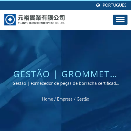
PORTUGUÊS
GESTÃO | GROMMETS,
VEDANTES E JUNTAS DE
Gestão | Fornecedor de peças de borracha certificado
ISO e RoHS
BORRACHA
Home
/
Empresa
/
Gestão
PERSONALIZADAS -
PROJETADAS PARA