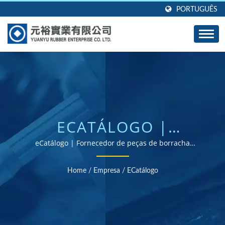
PORTUGUÊS
ECATÁLOGO |
GROMMETS, VEDANTES
eCatálogo | Fornecedor de peças de borracha
certificado ISO e RoHS
E JUNTAS DE
Home
/
Empresa
/
ECatálogo
BORRACHA
PERSONALIZADAS -