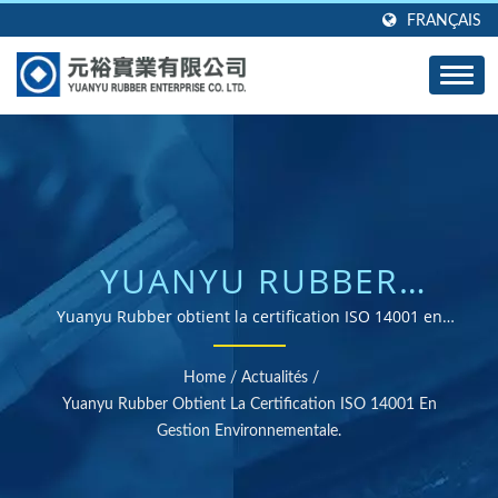
FRANÇAIS
YUANYU RUBBER
OBTIENT LA
Yuanyu Rubber obtient la certification ISO 14001 en
gestion environnementale. | Fournisseur de pièces en
CERTIFICATION ISO
caoutchouc certifiées ISO et RoHS
Home
/
Actualités
/
14001 EN GESTION
Yuanyu Rubber Obtient La Certification ISO 14001 En
Gestion Environnementale.
ENVIRONNEMENTALE. |