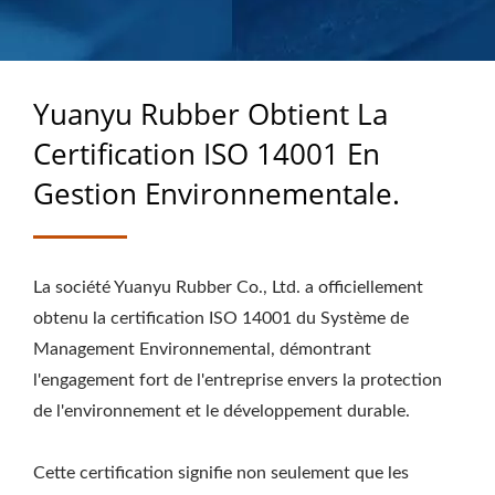
PLUS DE 40 ANS
D'EXPERTISE EN TANT
QUE FABRICANT DE
Yuanyu Rubber Obtient La
PRODUITS EN
Certification ISO 14001 En
CAOUTCHOUC SUR
Gestion Environnementale.
MESURE
La société Yuanyu Rubber Co., Ltd. a officiellement
obtenu la certification ISO 14001 du Système de
Management Environnemental, démontrant
l'engagement fort de l'entreprise envers la protection
de l'environnement et le développement durable.
Cette certification signifie non seulement que les