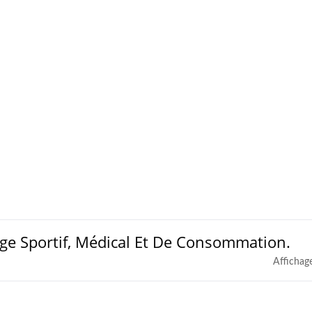
ge Sportif, Médical Et De Consommation.
Affichag
sse De Protection En
Bracelet De Montr