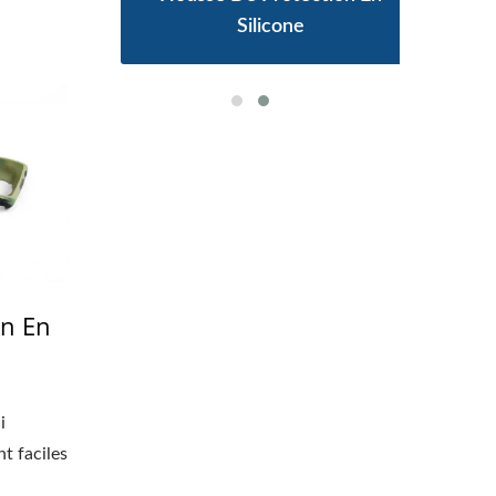
Silicone
on En
i
t faciles