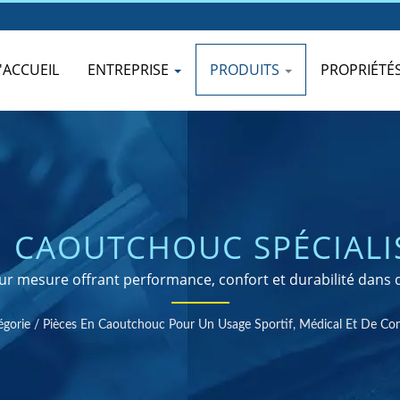
'ACCUEIL
ENTREPRISE
PRODUITS
PROPRIÉTÉ
 CAOUTCHOUC SPÉCIALI
MÉDICALES, SPORTIVES E
r mesure offrant performance, confort et durabilité dans d
égorie
/
Pièces En Caoutchouc Pour Un Usage Sportif, Médical Et De C