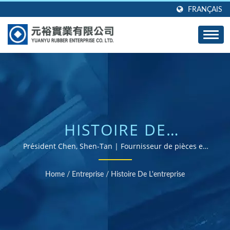
FRANÇAIS
HISTOIRE DE
L'ENTREPRISE |
Président Chen, Shen-Tan | Fournisseur de pièces en
caoutchouc certifiées ISO et RoHS
GROMMETS, JOINTS ET
Home
/
Entreprise
/
Histoire De L'entreprise
JOINTS EN
CAOUTCHOUC SUR