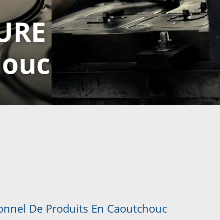
URE
houc
ionnel De Produits En Caoutchouc