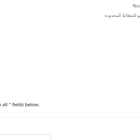
و للمطاط المحدودة
سوار ساعة ذكية
غطاء واقي من السيليك