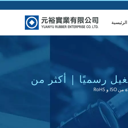
لرئيسية
يل رسميًا | أكثر من
و RoHS