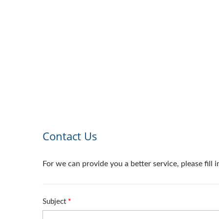
ون
سوار ساعة ذكية