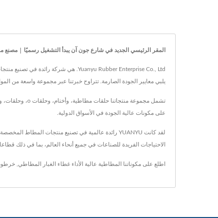
المقر الرئيسي الجديد في شارع جون آن يبدأ التشغيل رسميًا | مصنع منتجات ال
يلبي معايير الجودة الصارمة. تتراوح خبرتنا عبر مجموعة واسعة من المواد المطاطية، بما في ذلك NR و NBR و HNBR و VMQ و FKM، مما يمكننا 
على مكونات عالية الجودة في الأسواق الدولية.
الاحتياجات الفريدة للصناعات في جميع أنحاء العالم، بما في ذلك قطاع
اطلع على مكوناتنا المطاطية عالية الأداء
غطاء الغبار المطاطي
,
خرطوم 