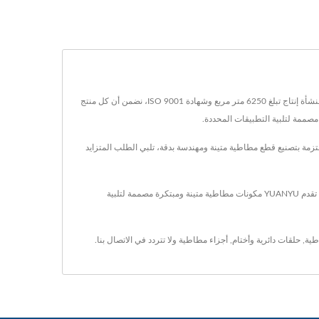
Yuanyu Rubber Enterprise Co., Ltd. هي شركة رائدة في تصنيع منتجات المطاط المخصصة منذ عام 1981، تقدم حلولاً موثوقة للصناعات في جميع أنحاء العالم. مع منشأة إنتاج تبلغ 6250 متر مربع وشهادة ISO 9001، نضمن أن كل منتج
وعة منتجاتنا حلقات مطاطية، وأختام، وحلقات o، وحلقات، وحشوات، مصممة للاستخدام في قطاعات الإلكترونيات، والسيارات، والصناعات. YUANYU ملتزمة بتصنيع قطع مطاطية متينة ومهندسة بدقة، تلبي الطلب المتزايد
لقد كانت YUANYU رائدة عالمية في تصنيع منتجات المطاط المخصصة عالية الجودة لأكثر من 43 عامًا. من خلال دمج تكنولوجيا التصنيع المتقدمة مع عقود من الخبرة، تقدم YUANYU مكونات مطاطية متينة ومبتكرة مصممة لتلبية
طية
,
حلقات دائرية وأختام
,
أجزاء مطاطية
ولا تتردد في
الاتصال بنا
.