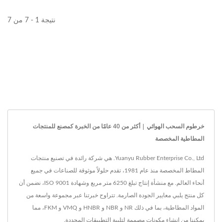
نتيجة 1 - 7 من 7
خرطوم السحب الهوائي | أكثر من 40 عامًا من الخبرة كمصنع للمنتجات
المطاطية المخصصة
Yuanyu Rubber Enterprise Co., Ltd. هي شركة رائدة في تصنيع منتجات
المطاط المخصصة منذ عام 1981، تقدم حلولاً موثوقة للصناعات في جميع
أنحاء العالم. مع منشأة إنتاج تبلغ 6250 متر مربع وشهادة ISO 9001، نضمن أن
كل منتج يلبي معايير الجودة الصارمة. تتراوح خبرتنا عبر مجموعة واسعة من
المواد المطاطية، بما في ذلك NR و NBR و HNBR و VMQ و FKM، مما
يمكننا من إنشاء مكونات مصممة لتلبية التطبيقات المحددة.