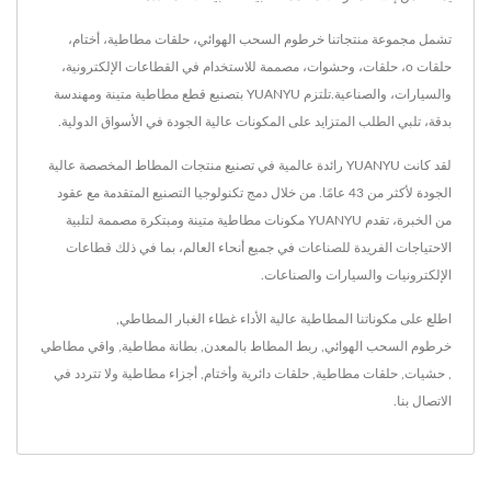
تشمل مجموعة منتجاتنا خرطوم السحب الهوائي، حلقات مطاطية، أختام،
حلقات o، حلقات، وحشوات، مصممة للاستخدام في القطاعات الإلكترونية،
والسيارات، والصناعية.تلتزم YUANYU بتصنيع قطع مطاطية متينة ومهندسة
بدقة، تلبي الطلب المتزايد على المكونات عالية الجودة في الأسواق الدولية.
لقد كانت YUANYU رائدة عالمية في تصنيع منتجات المطاط المخصصة عالية
الجودة لأكثر من 43 عامًا. من خلال دمج تكنولوجيا التصنيع المتقدمة مع عقود
من الخبرة، تقدم YUANYU مكونات مطاطية متينة ومبتكرة مصممة لتلبية
الاحتياجات الفريدة للصناعات في جميع أنحاء العالم، بما في ذلك قطاعات
الإلكترونيات والسيارات والصناعات.
اطلع على مكوناتنا المطاطية عالية الأداء
غطاء الغبار المطاطي
,
خرطوم السحب الهوائي
,
ربط المطاط بالمعدن
,
بطانة مطاطية
,
واقي مطاطي
,
حشيات
,
حلقات مطاطية
,
حلقات دائرية وأختام
,
أجزاء مطاطية
ولا تتردد في
الاتصال بنا
.