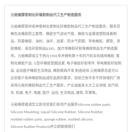
元裕橡膠客制化矽橡胶制品代工生产制造服务
元裕橡膠提供各种客制化客制化矽橡胶制品代工生产制造服务，服务范
畴包含橡胶防尘套筒、橡胶空气进出气管、橡胶与金属或塑胶接着制
品、防震橡胶、油封、油环、迫紧、防水气密圈、导电橡胶、脚垫、背
胶橡胶、液态矽胶制品(LSR)、医疗用橡胶矽胶等橡胶制品生产制造服
务。元裕橡膠成立于西元1981年并拥有数十年的汽机车机械用橡胶, 客
制化橡胶产品, O型环橡胶垫圈迫紧, 电子橡胶矽胶零件, 导电橡胶矽胶制
品, 运动医疗橡胶生活用品, 橡胶模具开发.制造经验,元裕橡膠总是可以
达到客户各种橡胶制品成形品质的要求，目前已有许多不同领域的厂商
采用元裕的橡胶制品代工生产服务，产业涵盖各大大工业领域, 如汽机
车, 机械, 电子, 电器, 医疗, 运动, 生活用品, 建筑, 军事等。
元裕橡膠邀请您立即浏览我们各项产品服务
Silicone rubber parts
,
Silicone Moulding
,
Liquid Silicone Rubber
,
Silicone Rubber
,
molded rubber parts
,
sponge rubber
,
molded silicone
,
Silicone Rubber Products
并
立即联络我们
.