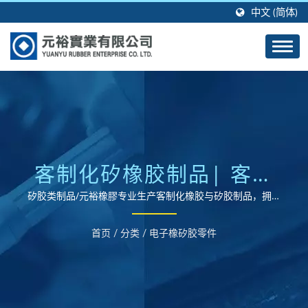
中文 (简体)
客制化矽橡胶制品| 客制
化橡胶制品与矽胶制品成
矽胶类制品/元裕橡膠专业生产客制化橡胶与矽胶制品，拥有
四十多年的制造经验及技术。
型代工生产制造
首页
/
分类
/
电子橡矽胶零件