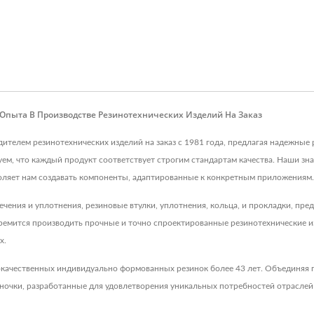
т Опыта В Производстве Резинотехнических Изделий На Заказ
водителем резинотехнических изделий на заказ с 1981 года, предлагая надежны
ем, что каждый продукт соответствует строгим стандартам качества. Наши з
оляет нам создавать компоненты, адаптированные к конкретным приложениям.
ечения и уплотнения, резиновые втулки, уплотнения, кольца, и прокладки, пре
мится производить прочные и точно спроектированные резинотехнические из
х.
качественных индивидуально формованных резинок более 43 лет. Объединяя п
очки, разработанные для удовлетворения уникальных потребностей отраслей 