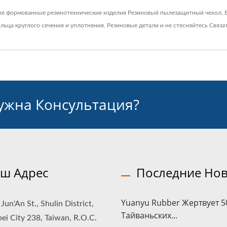
ые формованные резинотехнические изделия
Резиновый пылезащитный чехол
,
льца круглого сечения и уплотнения
,
Резиновые детали
и не стесняйтесь
Связа
Нужна Консультация?
ш Адрес
Последние Нов
Yuanyu Rubber Жертвует 5
Jun'An St., Shulin District,
Тайваньских...
ei City 238, Taiwan, R.O.C.