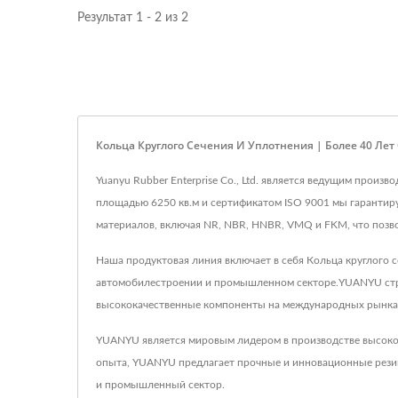
Результат 1 - 2 из 2
Кольца Круглого Сечения И Уплотнения | Более 40 Ле
Yuanyu Rubber Enterprise Co., Ltd. является ведущим произ
площадью 6250 кв.м и сертификатом ISO 9001 мы гарантиру
материалов, включая NR, NBR, HNBR, VMQ и FKM, что позв
Наша продуктовая линия включает в себя Кольца круглого с
автомобилестроении и промышленном секторе.YUANYU стре
высококачественные компоненты на международных рынка
YUANYU является мировым лидером в производстве высоко
опыта, YUANYU предлагает прочные и инновационные резин
и промышленный сектор.