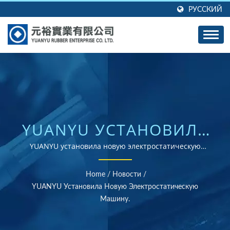
РУССКИЙ
YUANYU УСТАНОВИЛА
НОВУЮ
YUANYU установила новую электростатическую
машину. | Поставщик резинок, сертифицированных
ЭЛЕКТРОСТАТИЧЕСКУЮ
по стандартам ISO и RoHS
Home
/
Новости
/
МАШИНУ. | БОЛЕЕ 40
YUANYU Установила Новую Электростатическую
Машину.
ЛЕТ ОПЫТА В