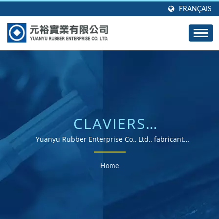
FRANÇAIS
CLAVIERS
ÉLASTOMÈRESRECHERCH
Yuanyu Rubber Enterprise Co., Ltd., fabricant
professionnel de produits en caoutchouc moulés sur
| FOURNISSEUR DE
mesure de toutes formes, tailles et matériaux.
Home
PIÈCES EN
CAOUTCHOUC