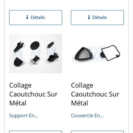
Pare-Chocs
Bouchon D'essence
Détails
Détails
Collage
Collage
Caoutchouc Sur
Caoutchouc Sur
Métal
Métal
Support En
Couvercle En
Caoutchouc
Caoutchouc, Joint De
Culasse