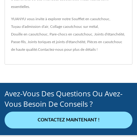
essentielles.
YUANYU vous invite à explorer notre
Soufflet en caoutchouc
,
Tuyau d'admission d'air
,
Collage caoutchouc sur métal
,
Douille en caoutchouc
,
Pare-chocs en caoutchouc
,
Joints d'étanchéité
,
Passe-fils
,
Joints toriques et joints d'étanchéité
,
Pièces en caoutchouc
de haute qualité.
Contactez-nous
pour plus de détails !
Avez-Vous Des Questions Ou Avez-
Vous Besoin De Conseils ?
CONTACTEZ MAINTENANT !