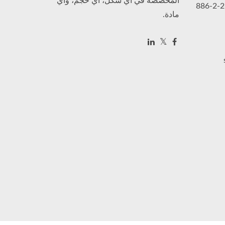
المخصصة في أي شكل، أي حجم، وأي
+886-2-2689-6737, +
مادة.