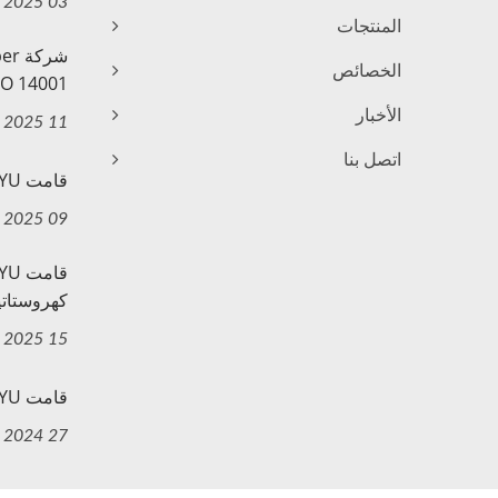
03 Oct, 2025
المنتجات
الخصائص
O 14001...
الأخبار
11 Jul, 2025
اتصل بنا
قامت YUANYU مؤخرًا بتركيب ألواح...
09 Apr, 2025
كهروستاتيك
15 Feb, 2025
قامت YUANYU بتأسيس علامة تجارية...
27 Dec, 2024