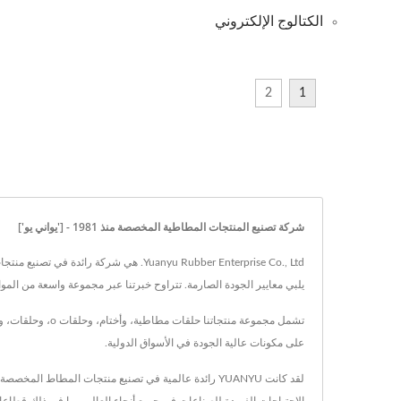
الكتالوج الإلكتروني
2
1
شركة تصنيع المنتجات المطاطية المخصصة منذ 1981 - ['يواني يو']
يلبي معايير الجودة الصارمة. تتراوح خبرتنا عبر مجموعة واسعة من المواد المطاطية، بما في ذلك NR و NBR و HNBR و VMQ و FKM، مما يمكننا 
على مكونات عالية الجودة في الأسواق الدولية.