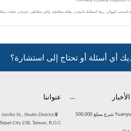
ات الإلكترونيات والسيارات والصناعات.
السحب الهوائي
,
ربط المطاط بالمعدن
,
بطانة مطاطية
,
واقي مطاطي
,
حشيات
,
حلقات مطا
يك أي أسئلة أو تحتاج إلى استشارة؟
لأخبار
عنواننا
Yuanyu Rubber تتبرع بمبلغ 500,000
 Jun'An St., Shulin District,
aipei City 238, Taiwan, R.O.C.