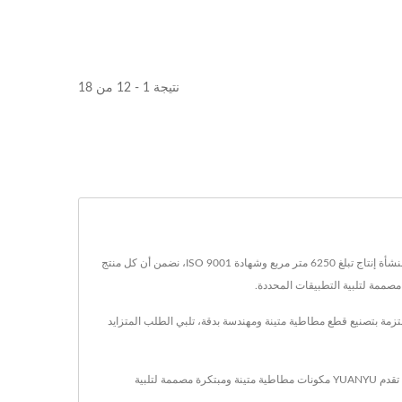
نتيجة 1 - 12 من 18
Yuanyu Rubber Enterprise Co., Ltd. هي شركة رائدة في تصنيع منتجات المطاط المخصصة منذ عام 1981، تقدم حلولاً موثوقة للصناعات في جميع أنحاء العالم. مع منشأة إنتاج تبلغ 6250 متر مربع وشهادة ISO 9001، نضمن أن كل منتج
وعة منتجاتنا حلقات مطاطية، وأختام، وحلقات o، وحلقات، وحشوات، مصممة للاستخدام في قطاعات الإلكترونيات، والسيارات، والصناعات. YUANYU ملتزمة بتصنيع قطع مطاطية متينة ومهندسة بدقة، تلبي الطلب المتزايد
لقد كانت YUANYU رائدة عالمية في تصنيع منتجات المطاط المخصصة عالية الجودة لأكثر من 43 عامًا. من خلال دمج تكنولوجيا التصنيع المتقدمة مع عقود من الخبرة، تقدم YUANYU مكونات مطاطية متينة ومبتكرة مصممة لتلبية