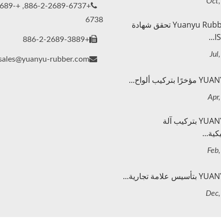
886-2-2689-
6738
شركة Yuanyu Rubber تحقق شهادة
IS
+886-2-2689-3889
sales@yuanyu-rubber.com
قامت YUANYU بتركيب آلة
ية...