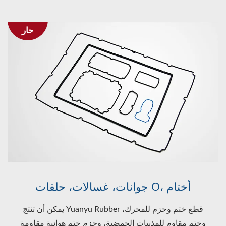
حار
جوانات، غسالات، حلقات O، أختام
يمكن أن تنتج Yuanyu Rubber قطع ختم وحزم للمحرك،
وختم مقاوم للمذيبات الحمضية، وحزم ختم هوائية مقاومة