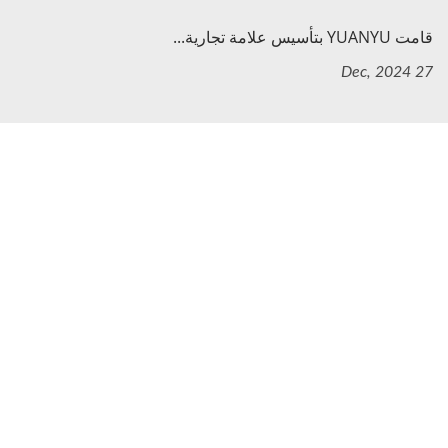
قامت YUANYU بتأسيس علامة تجارية...
27 Dec, 2024
التنقل
الصفحة الرئيسية
الشركة
المنتجات
الخصائص
الأخبار
اتصل بنا