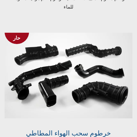
للماء
حار
خرطوم سحب الهواء المطاطي